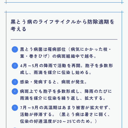
黒とう病のライフサイクルから防除適期を
考える
黒とう病菌は罹病部位（病気にかかった枝・
葉・巻きひげ）の病斑組織中で越冬。
4月～5月の降雨で活動を再開。胞子を多数形
成し、雨滴を媒介に伝染し始める。
感染・発病すると、病斑が発生。
病斑上でも胞子を多数形成し、降雨のたびに
雨滴を媒介に伝染を繰り返し、拡大する。
7月～9月の高温期はあまり被害が拡大せず、
活動が停滞する。（黒とう病は暑さに弱く、
伝染の好適温度が20～25℃のため。）