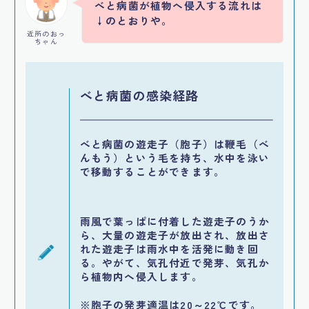
べと病菌が植物へ侵入する流れは
↓のとおりや。
近所のおっ
ちゃん
べと病菌の感染経路
べと病菌の遊走子（胞子）は
鞭毛（べ
んもう）という毛を持ち、水中を泳い
で移動
することができます。
雨風で葉っぱに付着した遊走子のうか
ら、大量の遊走子が放出され、放出さ
れた遊走子は雨水中を活発に動き回
る。やがて、気孔付近で発芽、気孔か
ら植物内へ侵入します。
※胞子の発芽適温は20～22℃です。