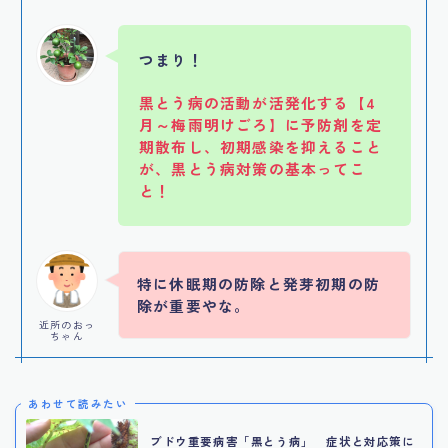
つまり！
黒とう病の活動が活発化する【4
月～梅雨明けごろ】に予防剤を定
期散布し、初期感染を抑えること
が、黒とう病対策の基本ってこ
と！
特に休眠期の防除と発芽初期の防
除が重要やな。
近所のおっ
ちゃん
あわせて読みたい
ブドウ重要病害「黒とう病」 症状と対応策に