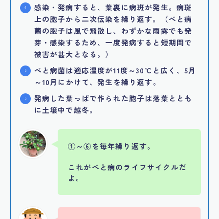
感染・発病すると、葉裏に病斑が発生。病斑
上の胞子から二次伝染を繰り返す。（べと病
菌の胞子は風で飛散し、わずかな雨露でも発
芽・感染するため、一度発病すると短期間で
被害が甚大となる。）
べと病菌は適応温度が11度～30℃と広く、5月
～10月にかけて、発生を繰り返す。
発病した葉っぱで作られた胞子は落葉ととも
に土壌中で越冬。
①～⑥を毎年繰り返す。
これがべと病のライフサイクルだ
よ。