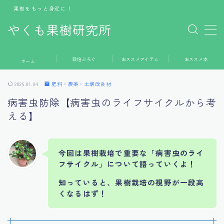
果樹をもっと身近に！
やくも果樹研究所
MENU
栽培ぶろぐ
おススメアイテム
おススメ本
ホーム
ホーム
2026.01.04
肥料・農薬・土壌改良材
栽培ぶろぐ
病害虫防除【病害虫のライフサイクルから考
える】
おススメアイテム
おススメ本
今回は果樹栽培で重要な「病害虫のライ
お問い合わせ
フサイクル」について語っていくよ！
知っていると、果樹栽培の視野が一段高
くなるはず！