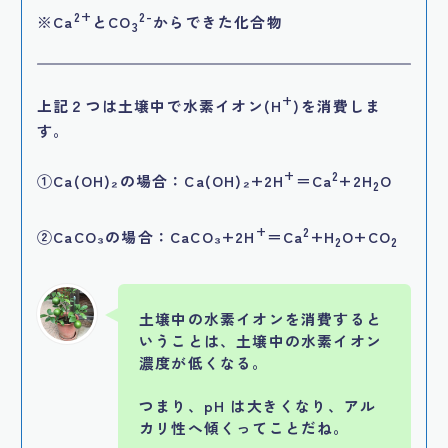
2+
2-
※Ca
とCO
からできた化合物
3
+
上記２つは土壌中で水素イオン(H
)を消費しま
す。
+
2
①Ca(OH)₂の場合：Ca(OH)₂+2H
＝Ca
+2H
O
2
+
2
②CaCO₃の場合：CaCO₃+2H
＝Ca
+H
O+CO
2
2
土壌中の水素イオンを消費すると
いうことは、土壌中の水素イオン
濃度が低くなる。
つまり、pH は大きくなり、アル
カリ性へ傾くってことだね。