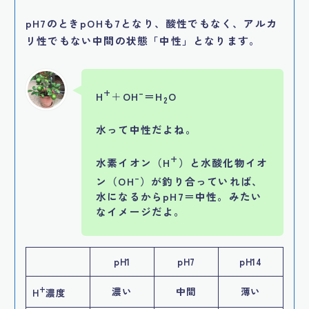
pH7のときpOHも7となり、酸性でもなく、アルカ
リ性でもない中間の状態「中性」となります。
+
–
H
＋
OH
＝H
O
2
水って中性だよね。
+
水素イオン（H
）と水酸化物イオ
–
ン（OH
）が釣り合っていれば、
水になるからpH7＝中性。みたい
なイメージだよ。
pH1
pH7
pH14
+
濃い
中間
薄い
H
濃度