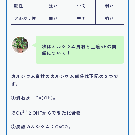
酸性
強い
中間
弱い
アルカリ性
弱い
中間
強い
次はカルシウム資材と土壌pHの関
係について！
カルシウム資材のカルシウム成分は下記の２つで
す。
①消石灰：Ca(OH)₂
2+
–
※Ca
とOH
からできた化合物
②炭酸カルシウム：CaCO₃