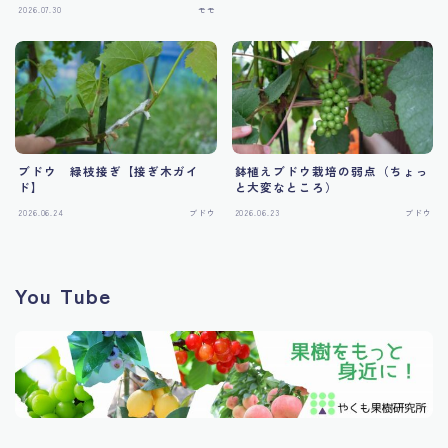
2026.07.30
モモ
ブドウ 緑枝接ぎ【接ぎ木ガイ
鉢植えブドウ栽培の弱点（ちょっ
ド】
と大変なところ）
2026.06.24
ブドウ
2026.06.23
ブドウ
You Tube