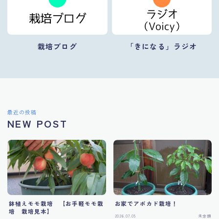
栽培ブログ
「きになる」ラジオ
最近の投稿
NEW POST
鉢植えモモ栽培 【お手軽モモ栽
お家でアボカド栽培！
培 栽培見本】
2026.07.05
未分類