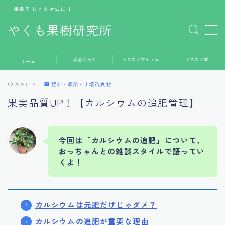
果樹をもっと身近に！
やくも果樹研究所
MENU
栽培ぶろぐ
おススメアイテム
おススメ本
ホーム
ホーム
2026.01.21
肥料・農薬・土壌改良材
栽培ぶろぐ
果実品質UP！【カルシウムの追肥管理】
おススメアイテム
おススメ本
今回は「カルシウムの追肥」について、
おっちゃんとの雑談スタイルで語ってい
くよ！
お問い合わせ
カルシウムは元肥だけじゃダメ？
カルシウムの追肥が重要な理由