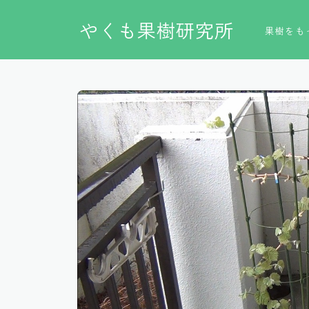
やくも果樹研究所
果樹をも