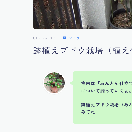
2025.10.01
ブドウ
鉢植えブドウ栽培（植え
今回は「あんどん仕立
について語っていくよ
鉢植えブドウ栽培（あ
みてね。