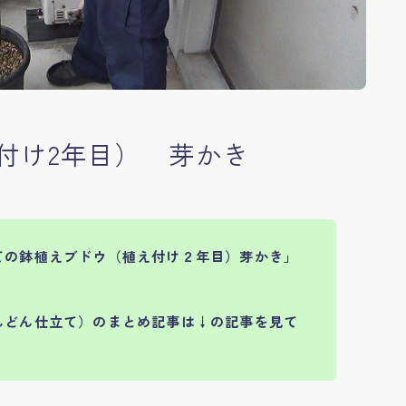
付け2年目） 芽かき
ての鉢植えブドウ（植え付け２年目）芽かき」
。
んどん仕立て）のまとめ記事は
↓の記事を見て