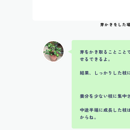
芽かきをした
芽をかき取ることこと
せるできるよ。
結果、しっかりした枝
養分を少ない枝に集中
中途半端に成長した枝
からね。