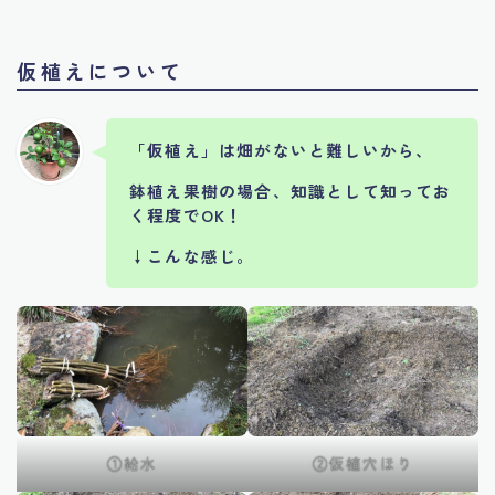
仮植えについて
「仮植え」は畑がないと難しいから、
鉢植え果樹の場合、知識として知ってお
く程度でOK！
↓こんな感じ。
①給水
②仮植穴ほり