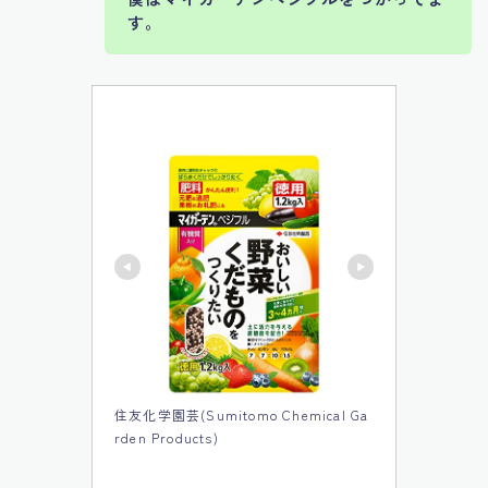
す。
住友化学園芸(Sumitomo Chemical Ga
rden Products)