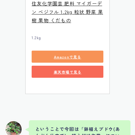
住友化学園芸 肥料 マイガーデ
ン ベジフル 1.2kg 粒状 野菜 果
樹 果物 くだもの
1.2kg
Amazonで見る
楽天市場で見る
ということで今回は「
鉢植えブドウ(あ