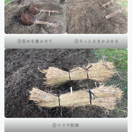
③苗木を寝かせて
④そっと土をかぶせる
⑤ワラで防寒