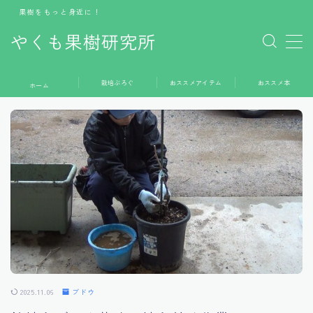
果樹をもっと身近に！
やくも果樹研究所
MENU
栽培ぶろぐ
おススメアイテム
おススメ本
ホーム
ホーム
栽培ぶろぐ
おススメアイテム
おススメ本
お問い合わせ
2025.11.06
ブドウ