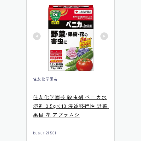
住友化学園芸
住友化学園芸 殺虫剤 ベニカ水
溶剤 0.5g×10 浸透移行性 野菜 
果樹 花 アブラムシ
kusuri21501