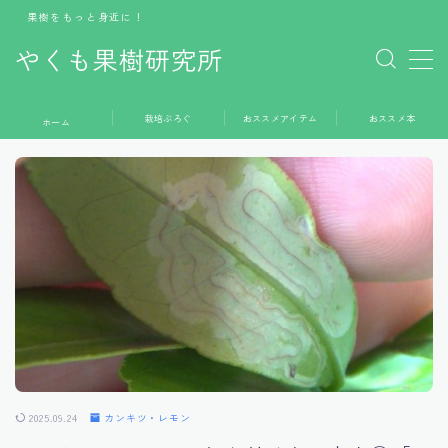
果樹をもっと身近に！
やくも果樹研究所
MENU
栽培ぶろぐ
おススメアイテム
おススメ本
ホーム
ホーム
栽培ぶろぐ
おススメアイテム
おススメ本
お問い合わせ
2025.09.24
カンキツ・レモン