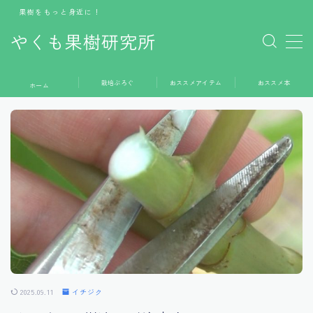
果樹をもっと身近に！
やくも果樹研究所
MENU
栽培ぶろぐ
おススメアイテム
おススメ本
ホーム
ホーム
栽培ぶろぐ
おススメアイテム
おススメ本
お問い合わせ
2025.09.11
イチジク