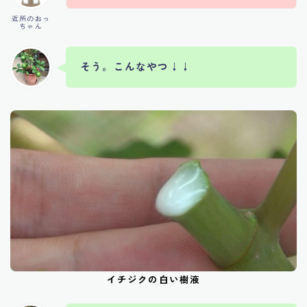
近所のおっ
ちゃん
そう。こんなやつ
↓↓
イチジクの白い樹液