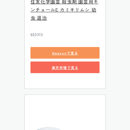
住友化学園芸 殺虫剤 園芸用キ
ンチョールE カミキリムシ 幼
虫 退治
603313
Amazonで見る
楽天市場で見る