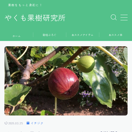
果樹をもっと身近に！
やくも果樹研究所
MENU
栽培ぶろぐ
おススメアイテム
おススメ本
ホーム
ホーム
栽培ぶろぐ
おススメアイテム
おススメ本
お問い合わせ
2026.03.25
イチジク