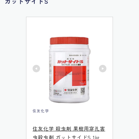
ガットサイドS
住友化学
住友化学 殺虫剤 果樹用穿孔害
虫殺虫剤 ガットサイドS 1㎏