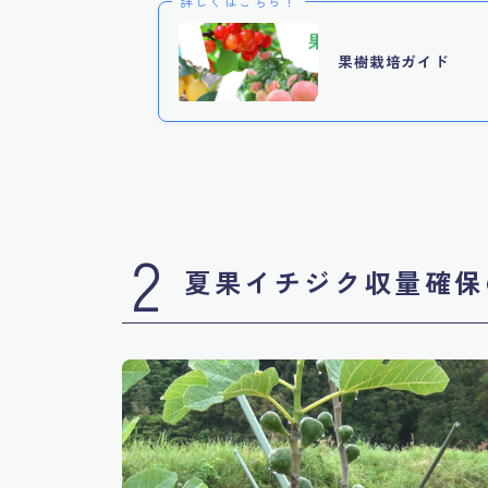
詳しくはこちら！
果樹栽培ガイド
2
夏果イチジク収量確保