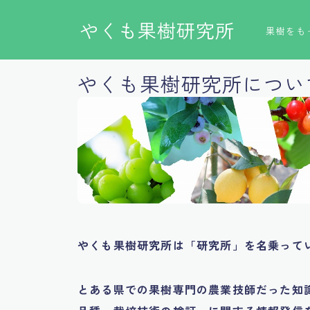
やくも果樹研究所
果樹をも
やくも果樹研究所につい
やくも果樹研究所は「研究所」を名乗って
とある県での果樹専門の農業技師だった知