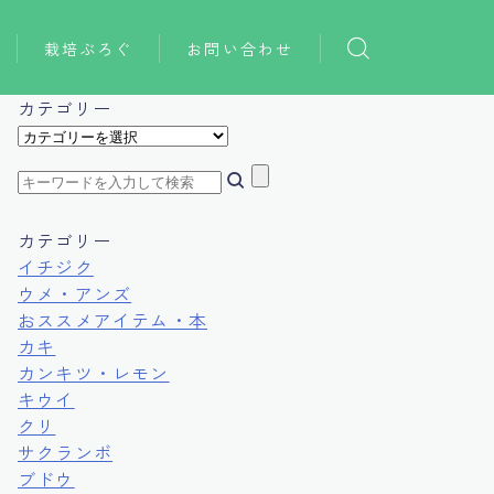
栽培ぶろぐ
お問い合わせ
おススメアイテム
カテゴリー
カ
おススメ本
テ
ゴ
リ
ー
カテゴリー
イチジク
ウメ・アンズ
おススメアイテム・本
カキ
カンキツ・レモン
キウイ
クリ
サクランボ
ブドウ