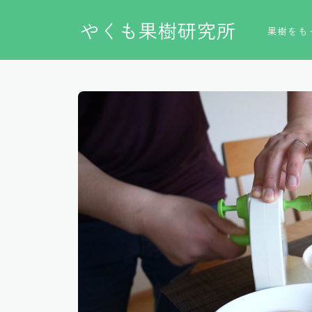
やくも果樹研究所
果樹をも