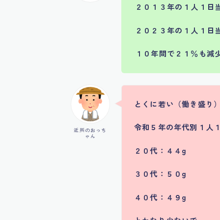
２０１３年の
１人１日
２０２３年の
１人１日
１０年間で２１％も減
とくに若い（働き盛り
令和５年の年代別１人
近所のおっち
ゃん
２０代：４４g
３０代：５０g
４０代：４９g