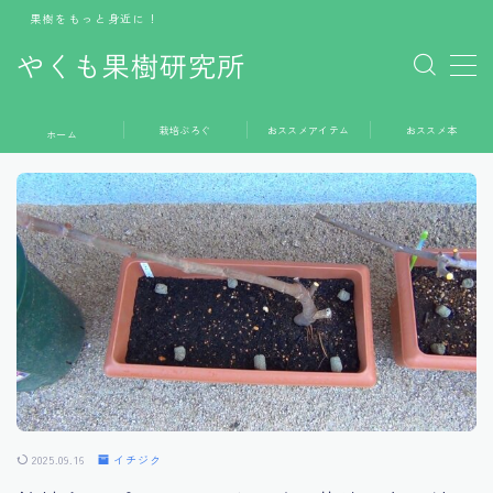
果樹をもっと身近に！
やくも果樹研究所
MENU
栽培ぶろぐ
おススメアイテム
おススメ本
ホーム
ホーム
栽培ぶろぐ
おススメアイテム
おススメ本
お問い合わせ
2025.09.16
イチジク