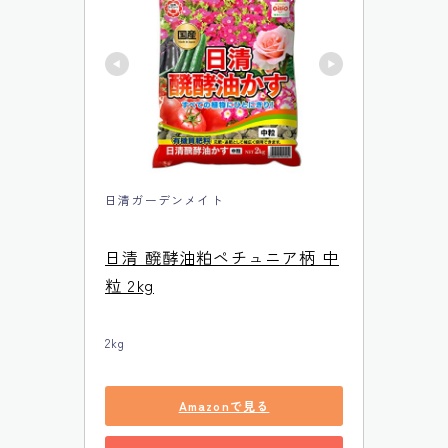
日清ガーデンメイト
日清 醗酵油粕ペチュニア柄 中
粒 2kg
2kg
Amazonで見る