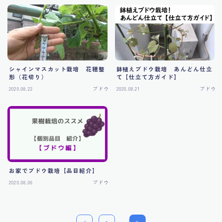
シャインマスカット栽培 花穂整
鉢植えブドウ栽培 あんどん仕立
形（花切り）
て【仕立て方ガイド】
2020.08.22
ブドウ
2020.08.21
ブドウ
お家でブドウ栽培【品目紹介】
2020.08.06
ブドウ