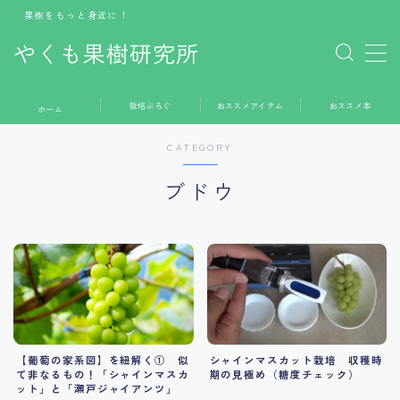
果樹をもっと身近に！
やくも果樹研究所
MENU
栽培ぶろぐ
おススメアイテム
おススメ本
ホーム
ホーム
CATEGORY
栽培ぶろぐ
ブドウ
おススメアイテム
おススメ本
お問い合わせ
【葡萄の家系図】を紐解く① 似
シャインマスカット栽培 収穫時
て非なるもの！「シャインマスカ
期の見極め（糖度チェック）
ット」と「瀬戸ジャイアンツ」