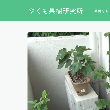
やくも果樹研究所
果樹をも