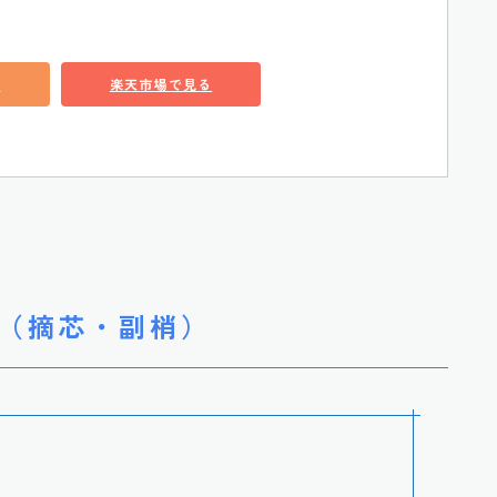
る
楽天市場で見る
（摘芯・副梢）