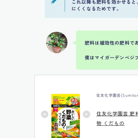
これ以降も肥料を効かせると
にくくなるためです。
肥料は緩効性の肥料で
僕はマイガーデンベジ
住友化学園芸(Sumitomo 
住友化学園芸 肥料 
物 くだもの