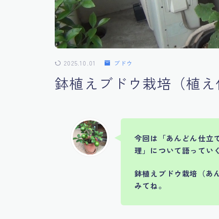
2025.10.01
ブドウ
鉢植えブドウ栽培（植え
今回は「あんどん仕立
理」について語ってい
鉢植えブドウ栽培（あ
みてね。