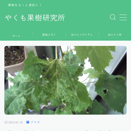
果樹をもっと身近に！
やくも果樹研究所
MENU
栽培ぶろぐ
おススメアイテム
おススメ本
ホーム
ホーム
栽培ぶろぐ
おススメアイテム
おススメ本
お問い合わせ
2025.09.30
ブドウ