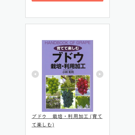
ブドウ　栽培・利用加工 (育て
て楽しむ)