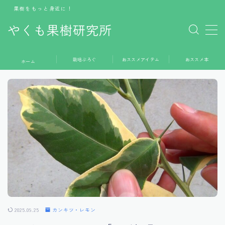
果樹をもっと身近に！
やくも果樹研究所
MENU
栽培ぶろぐ
おススメアイテム
おススメ本
ホーム
ホーム
栽培ぶろぐ
おススメアイテム
おススメ本
お問い合わせ
2025.09.25
カンキツ・レモン