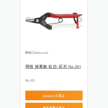
岡恒(Okatsune)
岡恒 採果鋏 紅白-反刃 No.301
No.301
Amazonで見る
楽天市場で見る