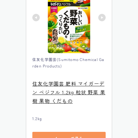
住友化学園芸(Sumitomo Chemical Ga
rden Products)
住友化学園芸 肥料 マイガーデ
ン ベジフル 1.2kg 粒状 野菜 果
樹 果物 くだもの
1.2kg