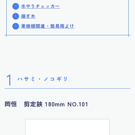
水やりチェッカー
接ぎ木
果樹棚関連・簡易雨よけ
1
ハサミ・ノコギリ
岡恒 剪定鋏 180mm NO.101