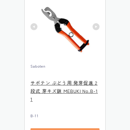
Saboten
サボテン ぶどう用 発芽促進 2
段式 芽キズ鋏 MEBUKI No.B-1
1
B-11