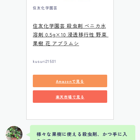
住友化学園芸
住友化学園芸 殺虫剤 ベニカ水
溶剤 0.5g×10 浸透移行性 野菜 
果樹 花 アブラムシ
kusuri21501
Amazonで見る
楽天市場で見る
様々な果樹に使える殺虫剤、かつ手に入