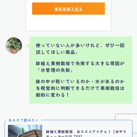
楽天市場で見る
使っていない人が多いけれど、ぜひ一回
試してほしい商品。
鉢植え果樹栽培で失敗する大きな原因が
「水管理の失敗」
鉢の中が乾いているのか・水があるのか
を視覚的に判断できるだけで果樹栽培は
Follow Me
劇的に変わる！
あわせて読みたい
鉢植え果樹栽培 おススメアイテム！【水やり
チェッカーSUS TEE】