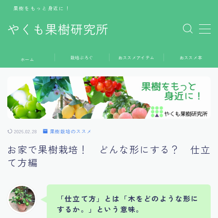
果樹をもっと身近に！
やくも果樹研究所
MENU
栽培ぶろぐ
おススメアイテム
おススメ本
ホーム
ホーム
栽培ぶろぐ
おススメアイテム
おススメ本
2026.02.28
果樹栽培のススメ
お家で果樹栽培！ どんな形にする？ 仕立
お問い合わせ
て方編
「仕立て方」とは「木をどのような形に
するか。」という意味。